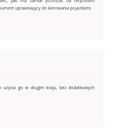
wiec, jaki ma zamiar pozostać na terytorium
dokument uprawniający do kierowania pojazdami.
go użycia go w drugim kraju, bez dodatkowych