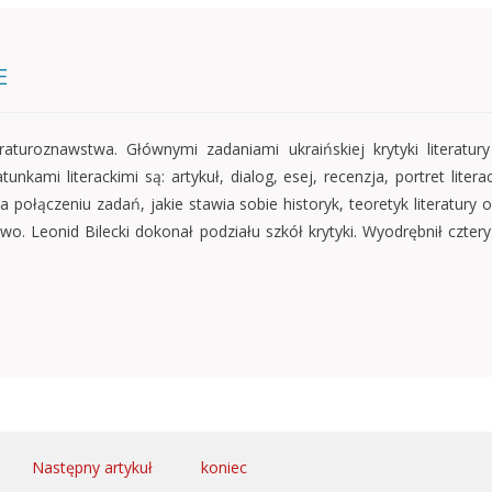
E
teraturoznawstwa. Głównymi zadaniami ukraińskiej krytyki literatur
nkami literackimi są: artykuł, dialog, esej, recenzja, portret literac
na połączeniu zadań, jakie stawia sobie historyk, teoretyk literatu
. Leonid Bilecki dokonał podziału szkół krytyki. Wyodrębnił cztery
Następny artykuł
koniec