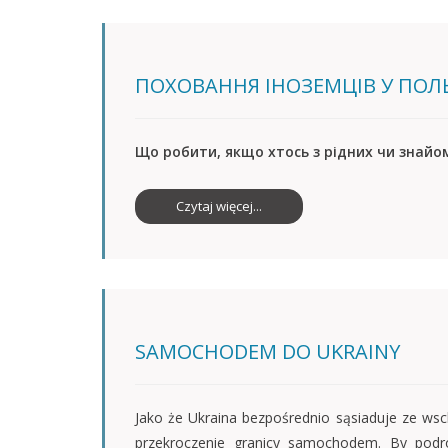
ПОХОВАННЯ ІНОЗЕМЦІВ У ПОЛ
Що робити, якщо хтось з рідних чи знай
Czytaj więcej...
SAMOCHODEM DO UKRAINY
Jako że Ukraina bezpośrednio sąsiaduje ze wsc
przekroczenie granicy samochodem. By podró