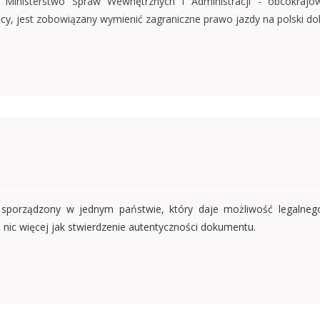
 Ministerstwo Spraw Wewnętrznych i Administracji - obcokrajo
sięcy, jest zobowiązany wymienić zagraniczne prawo jazdy na polski 
, sporządzony w jednym państwie, który daje możliwość legalne
e to nic więcej jak stwierdzenie autentyczności dokumentu.