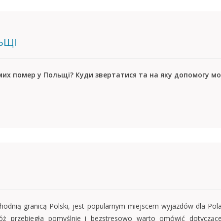
ЬЩІ
омих помер у Польщі? Куди звертатися та на яку допомогу 
hodnią granicą Polski, jest popularnym miejscem wyjazdów dla Pola
ż przebiegła pomyślnie i bezstresowo warto omówić dotyczące j