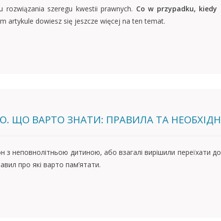
lu rozwiązania szeregu kwestii prawnych.
Co w przypadku, kiedy 
m artykule dowiesz się jeszcze więcej na ten temat.
. ЩО ВАРТО ЗНАТИ: ПРАВИЛА ТА НЕОБХІД
он з неповнолітньою дитиною, або взагалі вирішили переїхати д
авил про які варто пам’ятати.