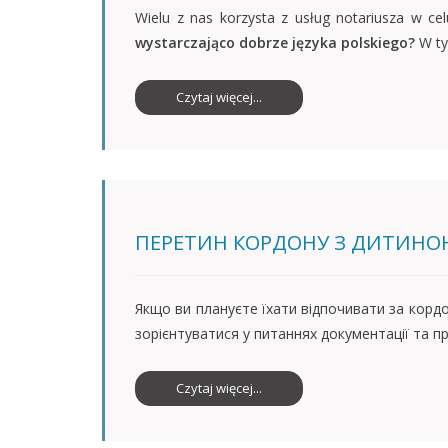
Wielu z nas korzysta z usług notariusza w ce
wystarczająco dobrze języka polskiego?
W ty
Czytaj więcej...
ПЕРЕТИН КОРДОНУ З ДИТИНОЮ
Якщо ви плануєте їхати відпочивати за корд
зорієнтуватися у питаннях документації та пр
Czytaj więcej...