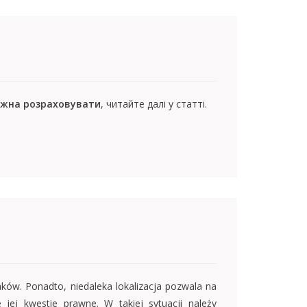
можна розраховувати
, читайте далі у статті.
ków. Ponadto, niedaleka lokalizacja pozwala na
ej kwestie prawne. W takiej sytuacji należy